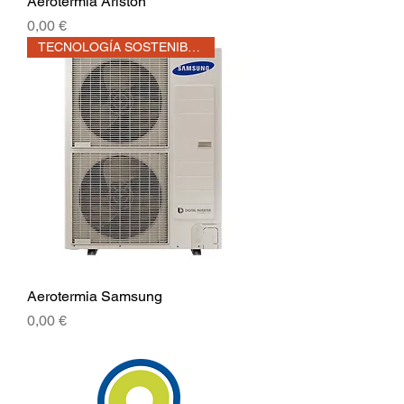
Aerotermia Ariston
Precio
0,00 €
TECNOLOGÍA SOSTENIBLE!!
Aerotermia Samsung
Precio
0,00 €