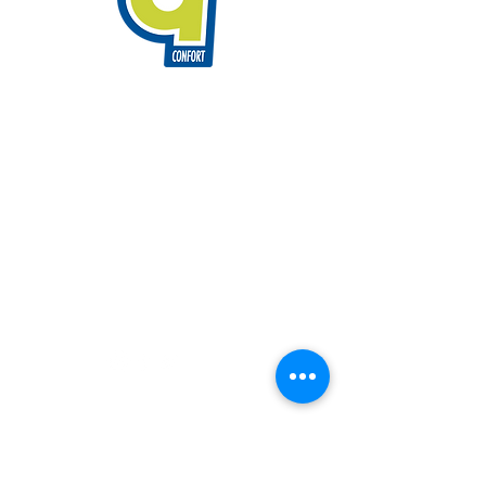
info@9confort.com
Riera Bisbe Pol, 28 · 08350,
Arenys de Mar · Barcelona
93 795 61 85
Emergencias
vía Whatsapp:
697537657
Política de cookies
9 Confort © | Todos los derechos reservados
Política de privacidad