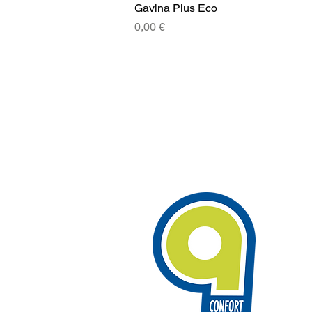
Gavina Plus Eco
Vista rápida
Precio
0,00 €