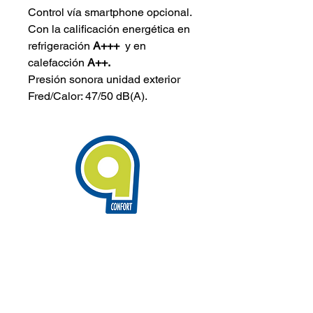
Control vía smartphone opcional.
Con la calificación energética en
refrigeración
A+++
y en
calefacción
A++.
Presión sonora unidad exterior
Fred/Calor: 47/50 dB(A).
info@9confort.com
Riera Bisbe Pol, 28 · 08350,
Arenys de Mar · Barcelona
93 795 61 85