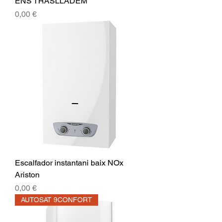
ENS TRASLLADEM
Precio
0,00 €
Escalfador instantani baix NOx
Ariston
Precio
0,00 €
AUTOSAT 9CONFORT