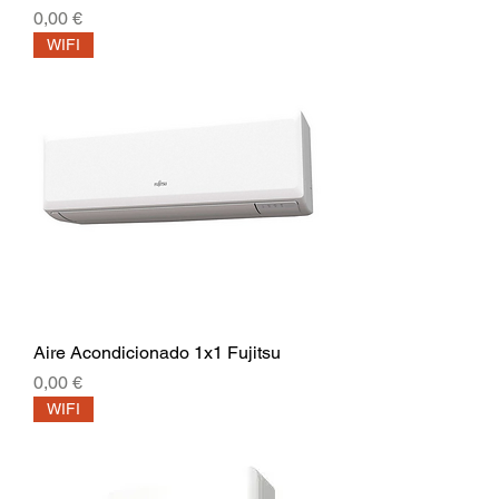
Precio
0,00 €
WIFI
Aire Acondicionado 1x1 Fujitsu
Precio
0,00 €
WIFI